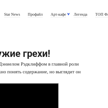
Star News
Профайл
Арт-кафе
Легенда
ТОП Ф
ужие грехи!
Дэниелом Рэдклиффом в главной роли
но понять содержание, но выглядит он