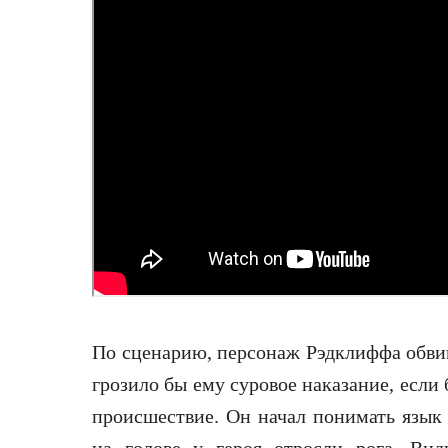
По сценарию, персонаж Рэдклиффа обвин
грозило бы ему суровое наказание, если
происшествие. Он начал понимать язык 