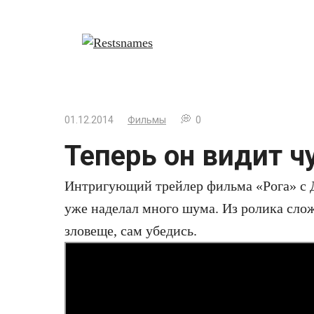
Перейти
к
контенту
01.12.2014
Фильмы
0
Теперь он видит ч
Интригующий трейлер фильма «Рога» с 
уже наделал много шума. Из ролика слож
зловеще, сам убедись.