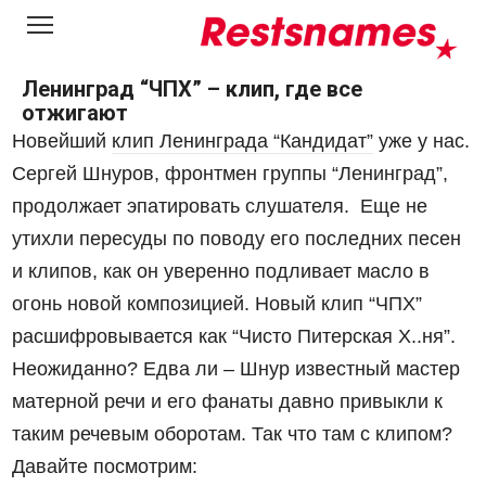
Перейти
к
контенту
Ленинград “ЧПХ” – клип, где все
отжигают
Новейший
клип Ленинграда “Кандидат”
уже у нас.
Сергей Шнуров, фронтмен группы “Ленинград”,
продолжает эпатировать слушателя. Еще не
утихли пересуды по поводу его последних песен
и клипов, как он уверенно подливает масло в
огонь новой композицией. Новый клип “ЧПХ”
расшифровывается как “Чисто Питерская Х..ня”.
Неожиданно? Едва ли – Шнур известный мастер
матерной речи и его фанаты давно привыкли к
таким речевым оборотам. Так что там с клипом?
Давайте посмотрим: