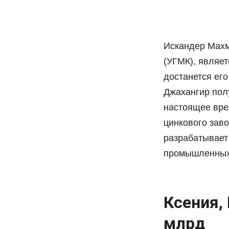
Искандер Махм
(УГМК), являет
достанется ег
Джахангир пол
настоящее вре
цинкового зав
разрабатывает
промышленных
Ксения,
млрд