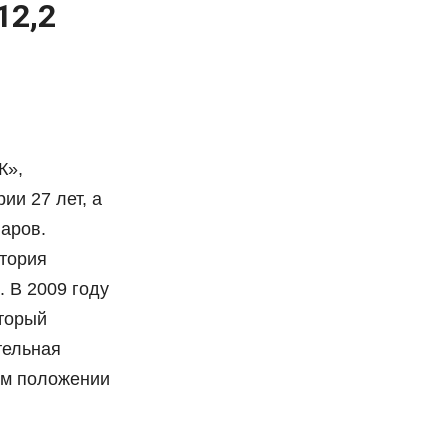
12,2
К»,
ии 27 лет, а
ларов.
ктория
 В 2009 году
оторый
тельная
ом положении