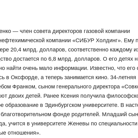
енко — член совета директоров газовой компании
нефтехимической компании «СИБУР Холдинг». Ему 
ере 20,4 млрд. долларов, соответственно каждому из
ство достается по 6,8 млрд. долларов. О его детях 
но найти очень мало информации. Известно, что его
ь в Оксфорде, а теперь занимается кино. 34-летняя
ебом Франком, сыном генерального директора «Сов
ют двоих детей. Ранее Ксения получила философск
е образование в Эдинбургском университете. В нас
в благотворительном фонде родителей. Младший сын
да, учится в университете Женевы по специальности
ые отношения».