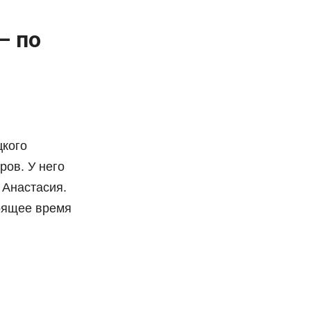
— по
цкого
ров. У него
 Анастасия.
тоящее время