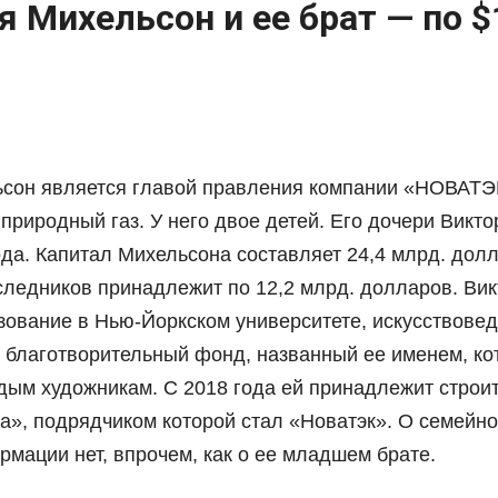
я Михельсон и ее брат — по $
сон является главой правления компании «НОВАТЭ
риродный газ. У него двое детей. Его дочери Виктор
ода. Капитал Михельсона составляет 24,4 млрд. дол
следников принадлежит по 12,2 млрд. долларов. Ви
ование в Нью-Йоркском университете, искусствовед.
л благотворительный фонд, названный ее именем, к
дым художникам. С 2018 года ей принадлежит строи
а», подрядчиком которой стал «Новатэк». О семейн
мации нет, впрочем, как о ее младшем брате.