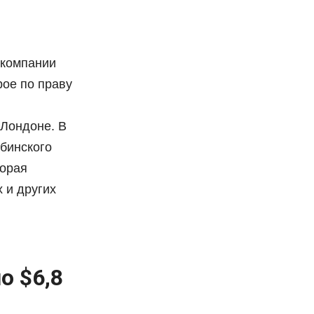
 компании
рое по праву
 Лондоне. В
бинского
торая
 и других
о $6,8