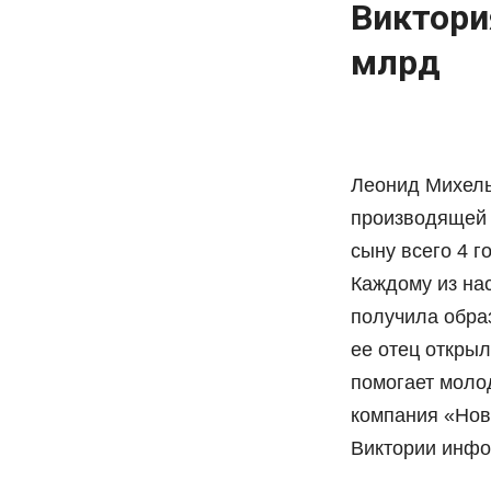
Виктори
млрд
Леонид Михель
производящей п
сыну всего 4 г
Каждому из на
получила образ
ее отец откры
помогает моло
компания «Нов
Виктории инфор