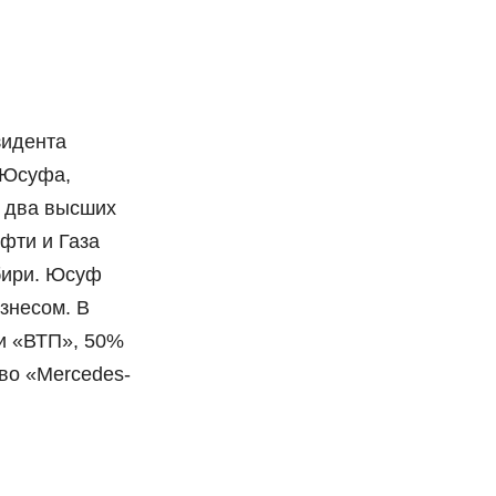
зидента
 Юсуфа,
о два высших
фти и Газа
бири. Юсуф
знесом. В
и «ВТП», 50%
во «Mercedes-