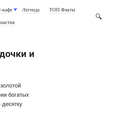
-кафе
Легенда
ТОП Факты
настия
дочки и
«золотой
фии богатых
 десятку