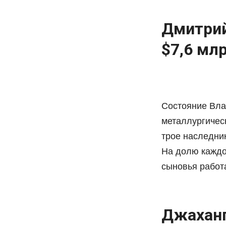
Дмитрий
$7,6 мл
Состояние Вла
металлургическ
трое наследник
На долю каждо
сыновья работа
Джаханг