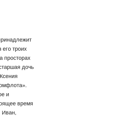
принадлежит
 его троих
на просторах
 старшая дочь
 Ксения
комфлота».
ое и
тоящее время
 Иван,