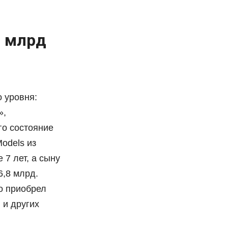
2 млрд
 уровня:
»,
го состояние
odels из
 7 лет, а сыну
6,8 млрд.
о приобрел
 и других