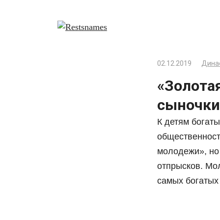
Перейти
к
контенту
02.12.2019
Дина
«Золотая
сыночки
К детям богат
общественност
молодежи», но
отпрысков. Мол
самых богатых