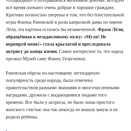
«Подкидыш» о потерявшейся маленькой девочке, которую
всё время опекают очень добрые и хорошие граждане.
Критики полностью уверены в том, что без блистательной
игры Фаины Раневской в роли капризной дамы по имени
Лёля, эта картина осталась бы незамеченной.
Фраза Лёли,
обращённая к незадачливому мужу: «Муля! Не
нервируй меня!» стала крылатой и преследовала
актрису до конца жизни.
Самое интересное то, что народ
прозвал Мулей саму Фаину Георгиевну.
Раневская обрела по-настоящему легендарную
популярность среди народа, была отмечена
правительством разными званиями и многочисленными
наградами, дружила с выдающимися людьми того
времени. Все было у актрисы, не было лишь простого
женского счастья: она так никогда не вышла замуж и не
родила ребёнка.