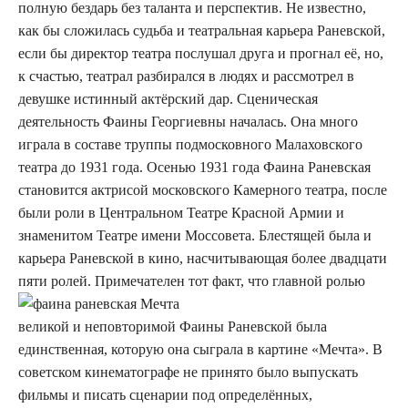
полную бездарь без таланта и перспектив. Не известно,
как бы сложилась судьба и театральная карьера Раневской,
если бы директор театра послушал друга и прогнал её, но,
к счастью, театрал разбирался в людях и рассмотрел в
девушке истинный актёрский дар. Сценическая
деятельность Фаины Георгиевны началась. Она много
играла в составе труппы подмосковного Малаховского
театра до 1931 года. Осенью 1931 года Фаина Раневская
становится актрисой московского Камерного театра, после
были роли в Центральном Театре Красной Армии и
знаменитом Театре имени Моссовета. Блестящей была и
карьера Раневской в кино, насчитывающая более двадцати
пяти ролей.
Примечателен тот факт, что главной ролью
великой и неповторимой Фаины Раневской была
единственная, которую она сыграла в картине «Мечта». В
советском кинематографе не принято было выпускать
фильмы и писать сценарии под определённых,