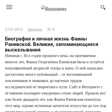
Перейти
к
контенту
27.01.2012
Легенда
0
Биография и личная жизнь Фаины
Раневской. Великие, запоминающиеся
высказывания
Начиная с 30-х годов прошлого века, на протяжении
многих лет, Фаина Георгиевна Раневская была и остаётся
популярнейшей актрисой театра и кино. О ней написано
достаточно много публикаций – от воспоминаний
поклонников и знакомых до научных трудов
исследователей её творческого пути. Сайт в Интернете с
её именем посещают ежедневно сотни людей. Прошло вот
уже более двадцати лет, как Фаина Раневская покинула
этот мир, однако истинные ценители искусства до сих пор
проявляют живой интерес к её неординарной личности.