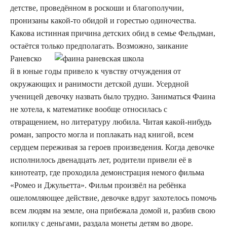
детстве, проведённом в роскоши и благополучии,
пронизаны какой-то обидой и горестью одиночества.
Какова истинная причина детских обид в семье Фельдман,
остаётся только предполагать.
Возможно, заикание
Раневско
й в юные годы привело к чувству отчуждения от
окружающих и ранимости детской души. Усердной
ученицей девочку назвать было трудно. Заниматься Фаина
не хотела, к математике вообще относилась с
отвращением, но литературу любила. Читая какой-нибудь
роман, запросто могла и поплакать над книгой, всем
сердцем переживая за героев произведения. Когда девочке
исполнилось двенадцать лет, родители привели её в
кинотеатр, где проходила демонстрация немого фильма
«Ромео и Джульетта». Фильм произвёл на ребёнка
ошеломляющее действие, девочке вдруг захотелось помочь
всем людям на земле, она прибежала домой и, разбив свою
копилку с деньгами, раздала монеты детям во дворе.