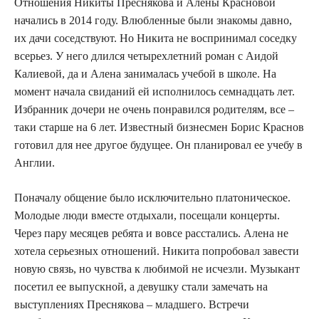
Отношения Никиты Преснякова и Алены Красновой
начались в 2014 году. Влюбленные были знакомы давно,
их дачи соседствуют. Но Никита не воспринимал соседку
всерьез. У него длился четырехлетний роман с Аидой
Калиевой, да и Алена занималась учебой в школе. На
момент начала свиданий ей исполнилось семнадцать лет.
Избранник дочери не очень понравился родителям, все –
таки старше на 6 лет. Известный бизнесмен Борис Краснов
готовил для нее другое будущее. Он планировал ее учебу в
Англии.
Поначалу общение было исключительно платоническое.
Молодые люди вместе отдыхали, посещали концерты.
Через пару месяцев ребята и вовсе расстались. Алена не
хотела серьезных отношений. Никита попробовал завести
новую связь, но чувства к любимой не исчезли. Музыкант
посетил ее выпускной, а девушку стали замечать на
выступлениях Преснякова – младшего. Встречи