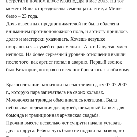
встретил в ночном клубе Краснодара в мае 2003. На тот
момент Вика отпраздновала семнадцатилетие, а Мише
было – 23 года.
Дочь известных предпринимателей не была обделена
вниманием противоположного пола, и артисту пришлось
долго и мастерски ухаживать. Хочешь девушке
понравиться – сумей ее рассмешить. А это Галустян умел
неплохо. На более серьезный уровень отношения вышли
после того, как артист попал в аварию. Первый звонок
был Виктории, которая со всех ног бросилась к любимому.
Бракосочетание назначили на счастливую дату 07.07.2007
г., которую пара запечатлела на своих кольцах.
Молодожены трижды обменивались клятвами. Была
небольшая церемония для друзей, шикарный банкет для
бомонда и традиционная армянская свадьба.
Прожив вместе несколько лет супруги начали уставать
друг от друга. Ребята чуть было не подали на развод, но