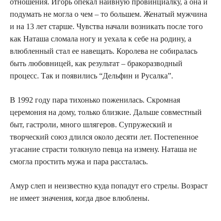
отношения. Игорь опекал наивную провинциалку, а она и
подумать не могла о чем – то большем. Женатый мужчина
и на 13 лет старше. Чувства начали возникать после того
как Наташа сломала ногу и уехала к себе на родину, а
влюбленный стал ее навещать. Королева не собиралась
быть любовницей, как результат – бракоразводный
процесс. Так и появились “Дельфин и Русалка”.
В 1992 году пара тихонько поженилась. Скромная
церемония на дому, только близкие. Дальше совместный
быт, гастроли, много шлягеров. Супружеский и
творческий союз длился около десяти лет. Постепенное
угасание страсти толкнуло певца на измену. Наташа не
смогла простить мужа и пара рассталась.
Амур слеп и неизвестно куда попадут его стрелы. Возраст
не имеет значения, когда двое влюблены.