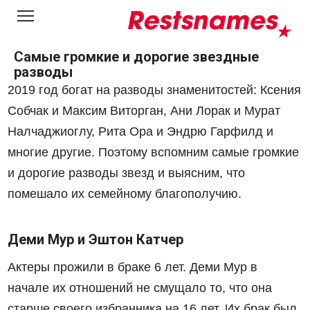
Перейти
к
контенту
Самые громкие и дорогие звездные
разводы
2019 год богат на разводы знаменитостей: Ксения
Собчак и Максим Виторган, Ани Лорак и Мурат
Налчаджиоглу, Рита Ора и Эндрю Гарфилд и
многие другие. Поэтому вспомним самые громкие
и дорогие разводы звезд и выясним, что
помешало их семейному благополучию.
Деми Мур и Эштон Катчер
Актеры прожили в браке 6 лет. Деми Мур в
начале их отношений не смущало то, что она
старше своего избранника на 16 лет. Их брак был