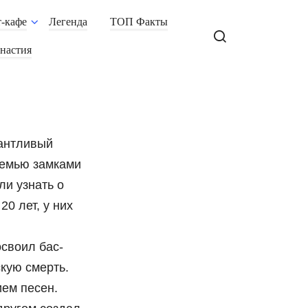
-кафе
Легенда
ТОП Факты
настия
лантливый
семью замками
ли узнать о
0 лет, у них
освоил бас-
скую смерть.
ием песен.