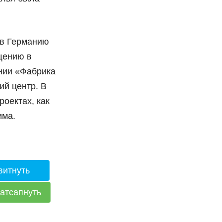
 в Германию
щению в
нии «Фабрика
ий центр. В
роектах, как
има.