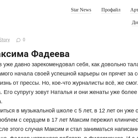
Star News
Профайл
Арт
Ди
Story
0
ксима Фадеева
 уже давно зарекомендовал себя, как довольно та
амого начала своей успешной карьеры он прячет за 
знь от прессы. Но, кое-что журналисты всё, же смог
 Его супругу зовут Наталья и они женаты уже более 2
.
иться в музыкальной школе с 5 лет, в 12 лет он уже 
проблем с сердцем в 17 лет Максим пережил клиниче
сле этого случая Максим и стал заниматься написан