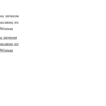
на личном
расавиц из
 Woman