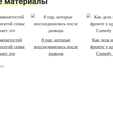
е материалы
аменитостей
8 пар, которые
Как дела 
огатой семье
воссоединились после
фронте у к
вает это
развода
Comedy
ory