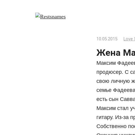
Перейти
к
контенту
10.05.2015
Love 
Жена Ма
Максим Фадеев
продюсер. С с
свою личную жи
семье Фадеева.
есть сын Савва
Максим стал уч
гитару. Из-за 
Собственно по