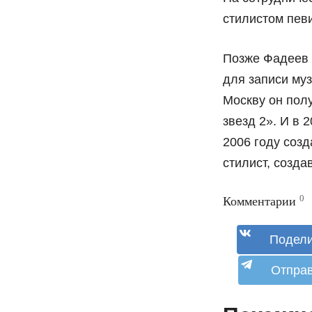
стилистом пев
Позже Фадеев 
для записи му
Москву он пол
звезд 2». И в
2006 году созд
стилист, созд
0
Комментарии