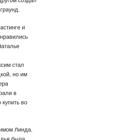
другом создал
граунд.
астинге и
онравились
Наталье
ксим стал
кой, но им
ера
рали в
 купить во
нимом Линда.
алья была