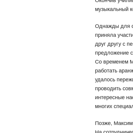
Окончив учили
музыкальный к
Однажды для съ
приняла участ
друг другу с п
предложение с
Со временем М
работать аран
удалось переж
проводить совм
интересные на
многих специа
Позже, Максим
На сотрудничес