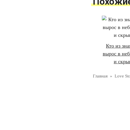
Похожи
Кто из зн
вырос в неб
и скры
Главная
»
Love St