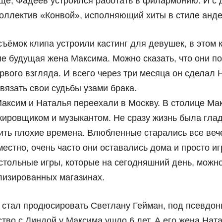
ще, Фадеев устроился работать в филармонию. И с 
оллектив «Конвой», исполняющий хиты в стиле анде
ёмок клипа устроили кастинг для девушек, в этом к
ие будущая жена Максима. Можно сказать, что они п
ервого взгляда. И всего через три месяца он сделал 
вязать свои судьбы узами брака.
аксим и Наталья переехали в Москву. В столице Ма
жировщиком и музыкантом. Не сразу жизнь была глад
ить плохие времена. Влюбленные старались все веч
естно, очень часто они оставались дома и просто иг
стольные игры, которые на сегодняшний день, можно
лизированных магазинах.
 стал продюсировать Светлану Гейман, под псевдо
тво с Линдой у Максима ушло 6 лет. А его жена Нат