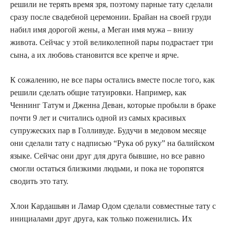
решили не терять время зря, поэтому парные тату сделали
сразу после свадебной церемонии. Брайан на своей груди
набил имя дорогой жены, а Меган имя мужа – внизу
живота. Сейчас у этой великолепной пары подрастает три
сына, а их любовь становится все крепче и ярче.
К сожалению, не все пары остались вместе после того, как
решили сделать общие татуировки. Например, как
Ченнинг Татум и Дженна Деван, которые пробыли в браке
почти 9 лет и считались одной из самых красивых
супружеских пар в Голливуде. Будучи в медовом месяце
они сделали тату с надписью “Рука об руку” на балийском
языке. Сейчас они друг для друга бывшие, но все равно
смогли остаться близкими людьми, и пока не торопятся
сводить это тату.
Хлои Кардашьян и Ламар Одом сделали совместные тату с
инициалами друг друга, как только поженились. Их