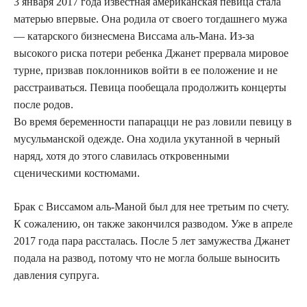
3 января 2017 года известная американская певица стала
матерью впервые. Она родила от своего тогдашнего мужа
— катарского бизнесмена Виссама аль-Мана. Из-за
высокого риска потери ребенка Джанет прервала мировое
турне, призвав поклонников войти в ее положение и не
расстраиваться. Певица пообещала продолжить концерты
после родов.
Во время беременности папарацци не раз ловили певицу в
мусульманской одежде. Она ходила укутанной в черный
наряд, хотя до этого славилась откровенными
сценическими костюмами.
Брак с Виссамом аль-Маной был для нее третьим по счету.
К сожалению, он также закончился разводом. Уже в апреле
2017 года пара рассталась. После 5 лет замужества Джанет
подала на развод, потому что не могла больше выносить
давления супруга.