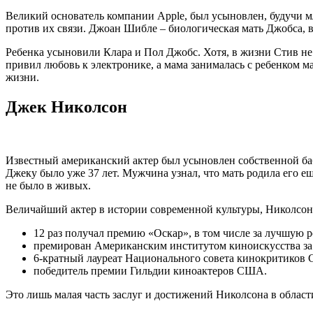
Великий основатель компании Apple, был усыновлен, будучи м
против их связи. Джоан Шибле – биологическая мать Джобса, в
Ребенка усыновили Клара и Пол Джобс. Хотя, в жизни Стив не 
привил любовь к электронике, а мама занималась с ребенком м
жизни.
Джек Николсон
Известный американский актер был усыновлен собственной баб
Джеку было уже 37 лет. Мужчина узнал, что мать родила его е
не было в живых.
Величайший актер в истории современной культуры, Николсон 
12 раз получал премию «Оскар», в том числе за лучшую р
премирован Американским институтом киноискусства за
6-кратный лауреат Национального совета кинокритиков
победитель премии Гильдии киноактеров США.
Это лишь малая часть заслуг и достижений Николсона в област