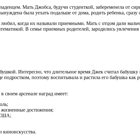
ладенцем. Мать Джобса, будучи студенткой, забеременела от си
ынуждена была уехать подальше от дома, родить ребенка, сразу 
любил, когда их называли приемными. Мать с отцом дали мальчи
атематикой. В семье приемных родителей, зародились увлечения
ушкой. Интересно, что длительное время Джек считал бабушку м
ще подростком, поэтому воспитывала и растила его бабушка как 
в своем арсенале наград имеет:
оль;
 жизненные достижения;
 США;
и киноискусства.