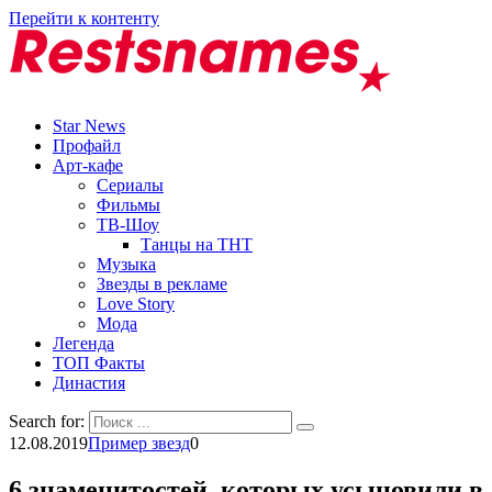
Перейти к контенту
Star News
Профайл
Арт-кафе
Сериалы
Фильмы
ТВ-Шоу
Танцы на ТНТ
Музыка
Звезды в рекламе
Love Story
Мода
Легенда
ТОП Факты
Династия
Search for:
12.08.2019
Пример звезд
0
6 знаменитостей, которых усыновили в 