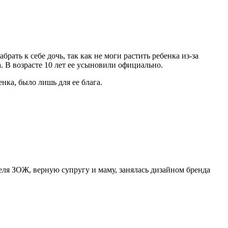
ать к себе дочь, так как не моги растить ребенка из-за
. В возрасте 10 лет ее усыновили официально.
нка, было лишь для ее блага.
ля ЗОЖ, верную супругу и маму, занялась дизайном бренда