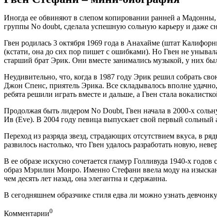
Иногда ее обвиняют в слепом копировании ранней а Мадонны, 
группы No doubt, сделала успешную сольную карьеру и даже с
Гвен родилась 3 октября 1969 года в Анахайме (штат Калифорни
(кстати, она до сих пор пишет с ошибками). Но Гвен не унывал
старший брат Эрик. Они вместе занимались музыкой, у них был
Неудивительно, что, когда в 1987 году Эрик решил собрать свою
Джон Спенс, приятель Эрика. Все складывалось вполне удачно,
ребята решили играть вместе и дальше, а Гвен стала вокалистк
Продолжая быть лидером No Doubt, Гвен начала в 2000-х сольн
Ив (Eve). В 2004 году певица выпускает свой первый сольный а
Переход из разряда звезд, страдающих отсутствием вкуса, в ря
развилось настолько, что Гвен удалось разработать новую, не
В ее образе искусно сочетается гламур Голливуда 1940-х годо
образ Мэрилин Монро. Именно Стефани ввела моду на изыскан
чем десять лет назад, она элегантна и сдержанна.
В сегодняшнем образчике стиля едва ли можно узнать девчонку
0
Комментарии