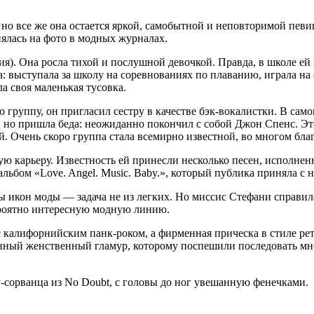
но все же она остается яркой, самобытной и неповторимой певиц
нялась на фото в модных журналах.
я). Она росла тихой и послушной девочкой. Правда, в школе ей 
а: выступала за школу на соревнованиях по плаванию, играла на
а своя маленькая тусовка.
 группу, он пригласил сестру в качестве бэк-вокалистки. В само
 но пришла беда: неожиданно покончил с собой Джон Спенс. Это
ой. Очень скоро группа стала всемирно известной, во многом бла
ую карьеру. Известность ей принесли несколько песен, исполнен
льбом «Love. Angel. Music. Baby.», который публика приняла с 
ды икон моды — задача не из легких. Но миссис Стефани справила
вероятно интересную модную линию.
в с калифорнийским панк-роком, а фирменная прическа в стиле р
ный женственный гламур, которому поспешили последовать мно
-сорванца из No Doubt, с головы до ног увешанную фенечками.