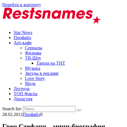
Перейти к контенту
Star News
Профайл
Арт-кафе
Сериалы
Фильмы
ТВ-Шоу
Танцы на ТНТ
Музыка
Звезды в рекламе
Love Story
Мода
Легенда
ТОП Факты
Династия
Search for:
28.02.2012
Профайл
0
Гвен Стефани – мини-биография