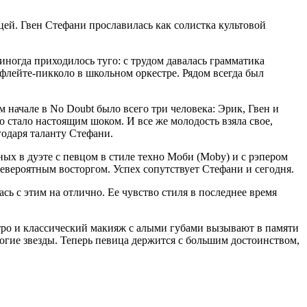
ей. Гвен Стефани прославилась как солистка культовой
иногда приходилось туго: с трудом давалась грамматика
 флейте-пикколо в школьном оркестре. Рядом всегда был
м начале в No Doubt было всего три человека: Эрик, Гвен и
 стало настоящим шоком. И все же молодость взяла свое,
годаря таланту Стефани.
ных в дуэте с певцом в стиле техно Моби (Moby) и с рэпером
невероятным восторгом. Успех сопутствует Стефани и сегодня.
сь с этим на отлично. Ее чувство стиля в последнее время
етро и классический макияж с алыми губами вызывают в памяти
гие звезды. Теперь певица держится с большим достоинством,