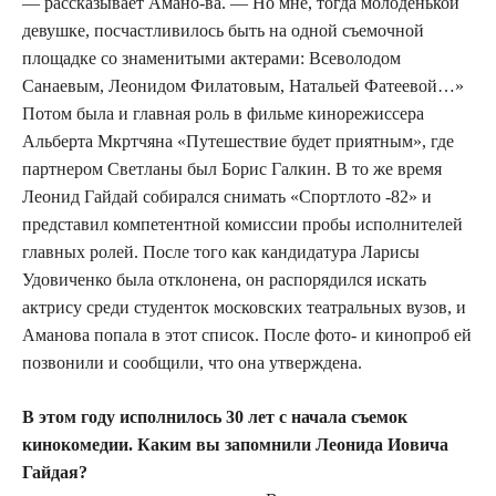
— рассказывает Амано-ва. — Но мне, тогда молоденькой
девушке, посчастливилось быть на одной съемочной
площадке со знаменитыми актерами: Всеволодом
Санаевым, Леонидом Филатовым, Натальей Фатеевой…»
Потом была и главная роль в фильме кинорежиссера
Альберта Мкртчяна «Путешествие будет приятным», где
партнером Светланы был Борис Галкин. В то же время
Леонид Гайдай собирался снимать «Спортлото -82» и
представил компетентной комиссии пробы исполнителей
главных ролей. После того как кандидатура Ларисы
Удовиченко была отклонена, он распорядился искать
актрису среди студенток московских театральных вузов, и
Аманова попала в этот список. После фото- и кинопроб ей
позвонили и сообщили, что она утверждена.
В этом году исполнилось 30 лет с начала съемок
кинокомедии. Каким вы запомнили Леонида Иовича
Гайдая?