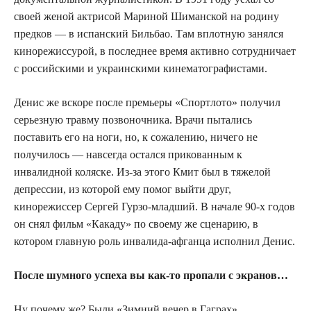
своей женой актрисой Мариной Шиманской на родину
предков — в испанский Бильбао. Там вплотную занялся
кинорежиссурой, в последнее время активно сотрудничает
с российскими и украинскими кинематографистами.
Денис же вскоре после премьеры «Спортлото» получил
серьезную травму позвоночника. Врачи пытались
поставить его на ноги, но, к сожалению, ничего не
получилось — навсегда остался прикованным к
инвалидной коляске. Из-за этого Кмит был в тяжелой
депрессии, из которой ему помог выйти друг,
кинорежиссер Сергей Гурзо-младший. В начале 90-х годов
он снял фильм «Какаду» по своему же сценарию, в
котором главную роль инвалида-афганца исполнил Денис.
После шумного успеха вы как-то пропали с экранов…
Ну почему же? Были «Зимний вечер в Гаграх»,