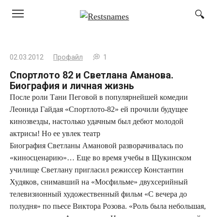
Перейти
к
контенту
02.03.2012
Профайл
1
Спортлото 82 и Светлана Аманова.
Биография и личная жизнь
После роли Тани Пеговой в популярнейшей комедии
Леонида Гайдая «Спортлото-82» ей прочили будущее
кинозвезды, настолько удачным был дебют молодой
актрисы! Но ее увлек театр
Биография Светланы Амановой разворачивалась по
«киносценарию»… Еще во время учебы в Щукинском
училище Светлану пригласил режиссер Константин
Худяков, снимавший на «Мосфильме» двухсерийный
телевизионный художественный фильм «С вечера до
полудня» по пьесе Виктора Розова. «Роль была небольшая,