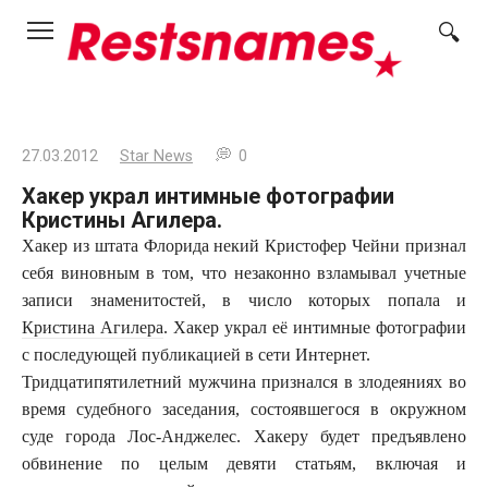
Перейти
к
контенту
27.03.2012
Star News
0
Хакер украл интимные фотографии
Кристины Агилера.
Хакер из штата Флорида некий Кристофер Чейни признал
себя виновным в том, что незаконно взламывал учетные
записи знаменитостей, в число которых попала и
Кристина Агилера
. Хакер украл её интимные фотографии
с последующей публикацией в сети Интернет.
Тридцатипятилетний мужчина признался в злодеяниях во
время судебного заседания, состоявшегося в окружном
суде города Лос-Анджелес. Хакеру будет предъявлено
обвинение по целым девяти статьям, включая и