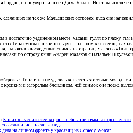
 Гордон, и популярный певец Дима Билан. Не стала исключение
 сделанных на тех же Мальдивских островах, куда она направил
м в достаточно уединенном месте. Часами, гуляя по пляжу, там 
 глаз Тина смогла спокойно нырять голышом в бассейне, находя
йна, выложив впоследствии снимок на страницах своего «Твитте
анделаки по острову были Андрей Малахов с Натальей Шкулевой
обережье, Тине так и не удалось встретиться с этими молодыми
ь с крепким и загорелым блондином, чей снимок она позже вылож
Кто из знаменитостей вырос в небогатой семье и скрывает это
 воссоединились после развода
к дела на личном фронте у красавиц из Comedy Woman