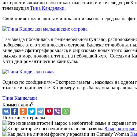
интернет выложили свои пикантные снимки и телеведущая Катя
телеведущая
Тина Канделаки
.
Свой привет журналистам и поклонникам она передала на фото,
Там звезда поселилась в фешенебельном бунгало, расположенно
побережье этого тропического острова. Вдалеке от любопытных
виде даже сфотографировалась в бирюзовых водах этого бассе
выходя в море половить тунца на небольшой яхте. Соседями К
в эти дни романтические каникулы.
Однако по сообщениям «Экспресс-газеты», находясь на одном п
тоже не в одиночестве. К примеру, на рыбалку она направилас
Тина Канделаки
0
Комментарии
Похожие материалы
8 пар, которые
Ка