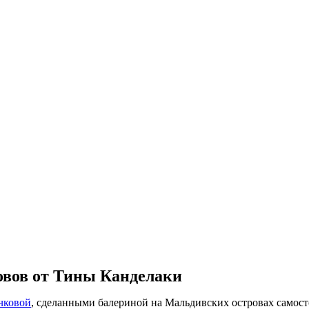
вов от Тины Канделаки
чковой
, сделанными балериной на Мальдивских островах самосто