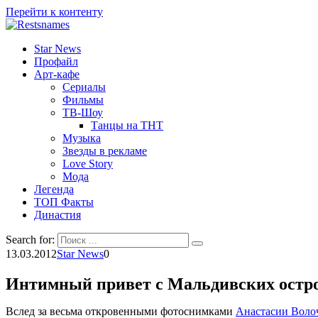
Перейти к контенту
Star News
Профайл
Арт-кафе
Сериалы
Фильмы
ТВ-Шоу
Танцы на ТНТ
Музыка
Звезды в рекламе
Love Story
Мода
Легенда
ТОП Факты
Династия
Search for:
13.03.2012
Star News
0
Интимный привет с Мальдивских остро
Вслед за весьма откровенными фотоснимками
Анастасии Воло