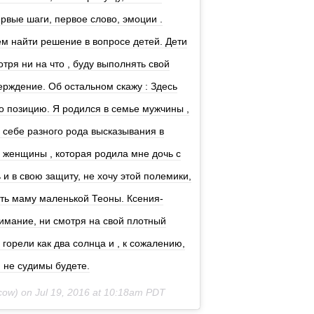
ервые шаги, первое слово, эмоции .
ем найти решение в вопросе детей. Дети
отря ни на что , буду выполнять свой
ерждение. Об остальном скажу : Здесь
о позицию. Я родился в семье мужчины ,
 себе разного рода высказывания в
, женщины , которая родила мне дочь с
 и в свою защиту, не хочу этой полемики,
ять маму маленькой Теоны. Ксения-
имание, ни смотря на свой плотный
горели как два солнца и , к сожалению,
и не судимы будете.
cow) on
Jul 19, 2016 at 10:18am PDT