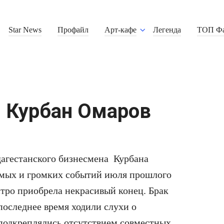
Star News
Профайл
Арт-кафе
Легенда
ТОП Ф
и Курбан Омаров
агестанского бизнесмена Курбана
емых и громких событий июля прошлого
стро приобрела некрасивый конец. Брак
последнее время ходили слухи о
 подкреплялись отсутствием совместных