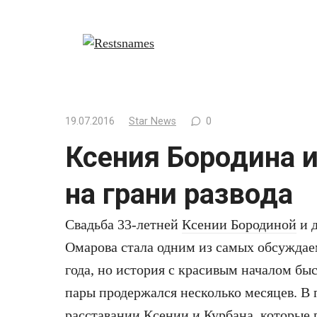
Перейти
к
контенту
19.07.2016
Star News
0
Ксения Бородина 
на грани развода
Свадьба 33-летней
Ксении Бородиной
и д
Омарова стала одним из самых обсужда
года, но история с красивым началом бы
пары продержался несколько месяцев. В 
расставании Ксении и Курбана, которые