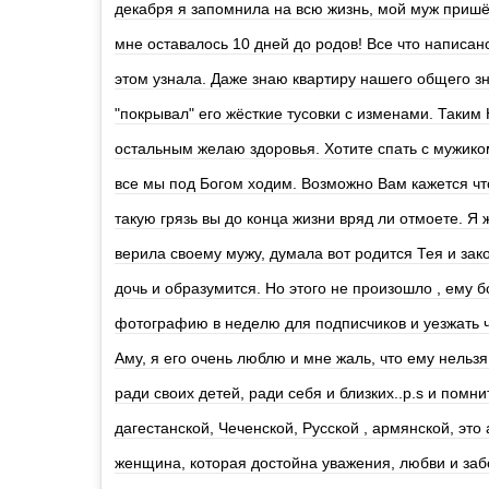
декабря я запомнила на всю жизнь, мой муж пришёл
мне оставалось 10 дней до родов! Все что написано
этом узнала. Даже знаю квартиру нашего общего з
"покрывал" его жёсткие тусовки с изменами. Таким
остальным желаю здоровья. Хотите спать с мужиком
все мы под Богом ходим. Возможно Вам кажется что
такую грязь вы до конца жизни вряд ли отмоете. Я
верила своему мужу, думала вот родится Тея и зако
дочь и образумится. Но этого не произошло , ему 
фотографию в неделю для подписчиков и уезжать че
Аму, я его очень люблю и мне жаль, что ему нельзя
ради своих детей, ради себя и близких..p.s и помн
дагестанской, Чеченской, Русской , армянской, это
женщина, которая достойна уважения, любви и забо