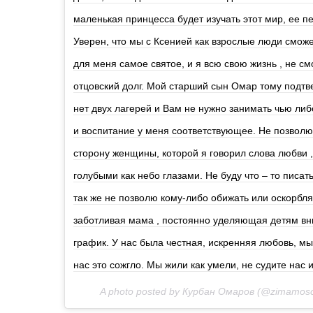
маленькая принцесса будет изучать этот мир, ее п
Уверен, что мы с Ксенией как взрослые люди смож
для меня самое святое, и я всю свою жизнь , не см
отцовский долг. Мой старший сын Омар тому подтв
нет двух лагерей и Вам не нужно занимать чью либ
и воспитание у меня соответствующее. Не позволю
сторону женщины, которой я говорил слова любви 
голубыми как небо глазами. Не буду что – то писать
так же не позволю кому-либо обижать или оскорбл
заботливая мама , постоянно уделяющая детям вн
график. У нас была честная, искренняя любовь, мы 
нас это сожгло. Мы жили как умели, не судите нас 
A photo posted by Курбан Омаров (@zimamos