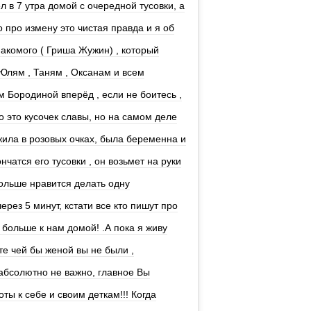
 в 7 утра домой с очередной тусовки, а
 про измену это чистая правда и я об
накомого ( Гриша Жужин) , который
 Юлям , Таням , Оксанам и всем
 Бородиной вперёд , если не боитесь ,
 это кусочек славы, но на самом деле
 жила в розовых очках, была беременна и
нчатся его тусовки , он возьмет на руки
больше нравится делать одну
рез 5 минут, кстати все кто пишут про
 больше к нам домой! .А пока я живу
ите чей бы женой вы не были ,
 абсолютно не важно, главное Вы
ты к себе и своим деткам!!! Когда