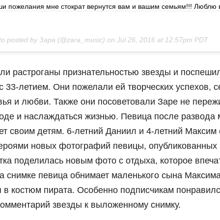
аши пожелания мне стократ вернутся вам и вашим семьям!!! Люблю в
to posted by Зара (@zara_music) on
Jul 26, 2016 at 12:57pm PDT
ли растроганы признательностью звезды и поспеши
с 33-летием. Они пожелали ей творческих успехов, 
вья и любви. Также они посоветовали Заре не переж
оде и наслаждаться жизнью. Певица после развода 
ет своим детям. 6-летний Даниил и 4-летний Максим
ероями новых фотографий певицы, опубликованных в
тка поделилась новым фото с отдыха, которое впеч
на снимке певица обнимает маленького сына Максима
 в костюм пирата. Особенно подписчикам понравил
комментарий звезды к выложенному снимку.