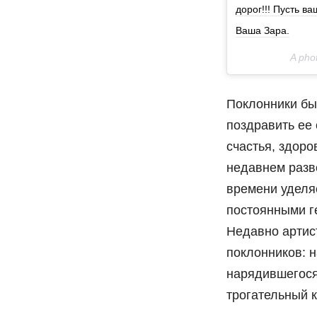
дорог!!! Пусть в
Ваша Зара.
A pho
Поклонники бы
поздравить ее 
счастья, здоро
недавнем разв
времени уделя
постоянными г
Недавно артис
поклонников: 
нарядившегося
трогательный 