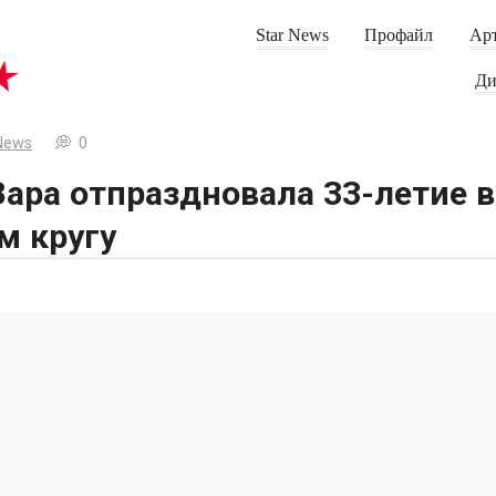
Star News
Профайл
Арт
Ди
News
0
ара отпраздновала 33-летие в
м кругу