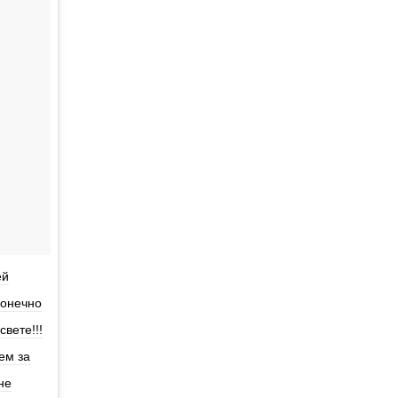
ей
конечно
вете!!!
ем за
не