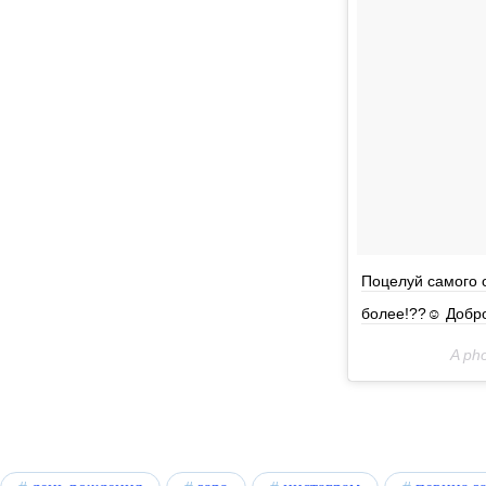
Поцелуй самого о
более!??☺️ Добро
A ph