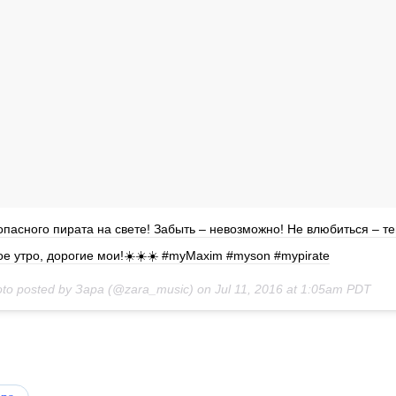
пасного пирата на свете! Забыть – невозможно! Не влюбиться – т
е утро, дорогие мои!☀️☀️☀️ #myMaxim #myson #mypirate
oto posted by Зара (@zara_music) on
Jul 11, 2016 at 1:05am PDT