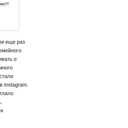
ас!!!
ли еще раз
семейного
ивать о
много
 стали
 Instagram.
атлило
,
ся