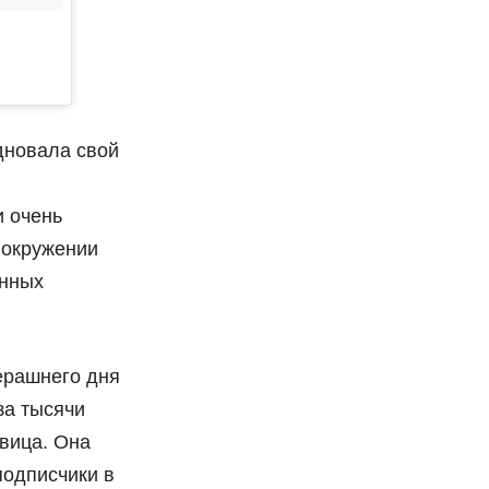
дновала свой
и очень
 окружении
енных
ерашнего дня
за тысячи
вица. Она
подписчики в