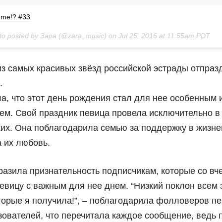
o me!? #33
to posted by Зара (@zara_music) on
Jul 25, 2016 at 11:55am PDT
из самых красивых звёзд российской эстрады отпраз
.
а, что этот день рождения стал для нее особенным 
м. Свой праздник певица провела исключительно в
ких. Она поблагодарила семью за поддержку в жизн
а их любовь.
разила признательность подписчикам, которые со вч
евицу с важным для нее днем. “Низкий поклон всем 
торые я получила!”, – поблагодарила фолловеров пе
зователей, что перечитала каждое сообщение, ведь 