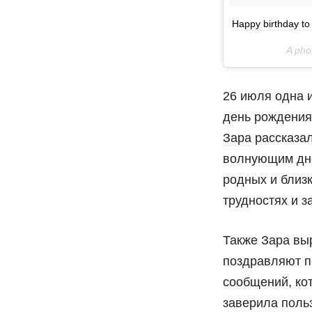
Happy birthday t
A pho
26 июля одна 
день рождения
Зара
рассказал
волнующим дне
родных и близ
трудностях и з
Также Зара вы
поздравляют п
сообщений, ко
заверила поль