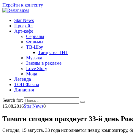
Перейти к контенту
Star News
Профайл
Арт-кафе
Сериалы
Фильмы
ТВ-Шоу
Танцы на ТНТ
Музыка
Звезды в рекламе
Love Story
Мода
Легенда
ТОП Факты
Династия
Search for:
15.08.2016
Star News
0
Тимати сегодня празднует 33-й день Ро
Сегодня, 15 августа, 33 года исполняется певцу, композитору, 