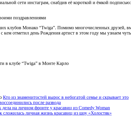
иальной сети инстаграм, снабдив её короткой и ёмкой подписью:
своими поздравлениями
чших клубов Монако “Twiga”. Помимо многочисленных друзей, в
и с кем отметил день Рождения артист в этом году мы узнаем чут
и в клубе “Twiga” в Монте Карло
Кто из знаменитостей вырос в небогатой семье и скрывает это
 воссоединились после развода
к дела на личном фронте у красавиц из Comedy Woman
к сложилась личная жизнь красавиц из шоу «Холостяк»