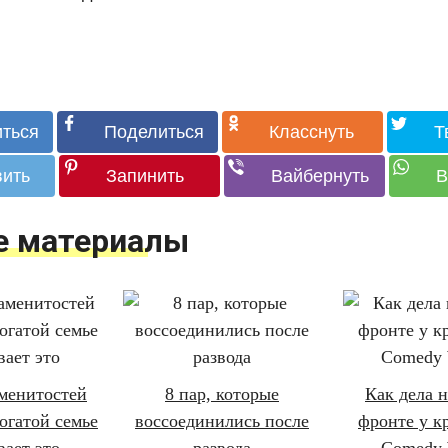
е материалы
аменитостей
8 пар, которые
Как дела 
огатой семье
воссоединились после
фронте у к