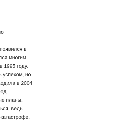
по
л
 появился в
ился многим
 1995 году,
 успехом, но
ходила в 2004
род
ые планы,
ься, ведь
окатастрофе.