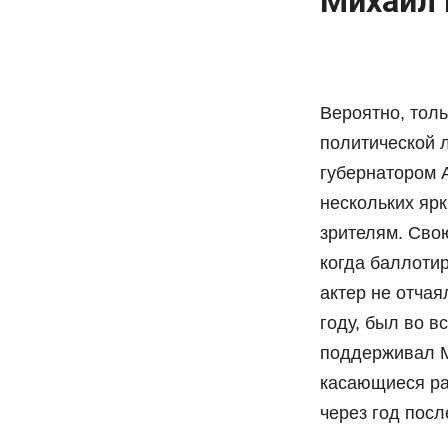
Михаил
Вероятно, тол
политической 
губернатором 
нескольких яр
зрителям. Сво
когда баллотир
актер не отча
году, был во 
поддерживал М
касающиеся ра
через год посл