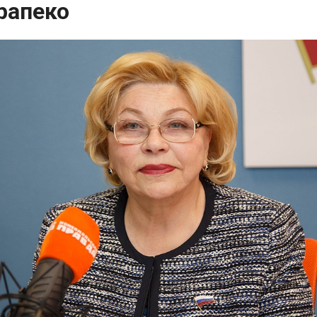
рапеко