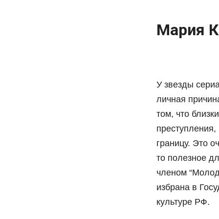
Мария 
У звезды сери
личная причина
том, что близк
преступления, 
границу. Это о
то полезное д
членом “Молод
избрана в Госу
культуре РФ.