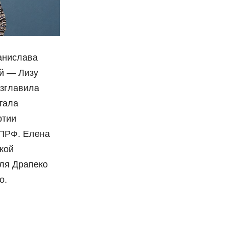
анислава
ей — Лизу
озглавила
тала
ртии
КПРФ. Елена
кой
ля Драпеко
о.