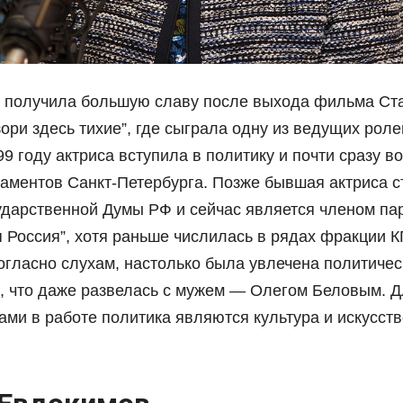
 получила большую славу после выхода фильма Ст
зори здесь тихие”, где сыграла одну из ведущих рол
99 году актриса вступила в политику и почти сразу в
таментов Санкт-Петербурга. Позже бывшая актриса с
ударственной Думы РФ и сейчас является членом па
 Россия”, хотя раньше числилась в рядах фракции 
огласно слухам, настолько была увлечена политичес
, что даже развелась с мужем — Олегом Беловым. Д
ми в работе политика являются культура и искусств