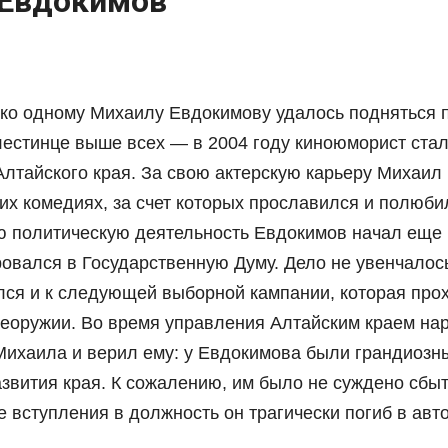
 Евдокимов
ько одному Михаилу Евдокимову удалось подняться 
лестинце выше всех — в 2004 году киноюморист ста
Алтайского края. За свою актерскую карьеру Михаил
ких комедиях, за счет которых прославился и полюб
ю политическую деятельность Евдокимов начал еще в
овался в Государственную Думу. Дело не увенчалось
ялся и к следующей выборной кампании, которая про
всеоружии. Во время управления Алтайским краем на
ихаила и верил ему: у Евдокимова были грандиозн
звития края. К сожалению, им было не суждено сбыт
е вступления в должность он трагически погиб в авт