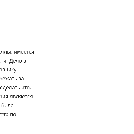
Аллы, имеется
ти. Дело в
новнику
бежать за
сделать что-
ария является
а была
ета по