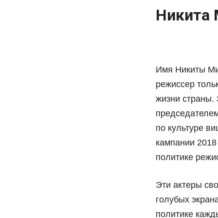
Никита 
Имя Никиты Мих
режиссер тольк
жизни страны. 
председателем
по культуре в
кампании 2018
политике режи
Эти актеры сво
голубых экрана
политике кажды