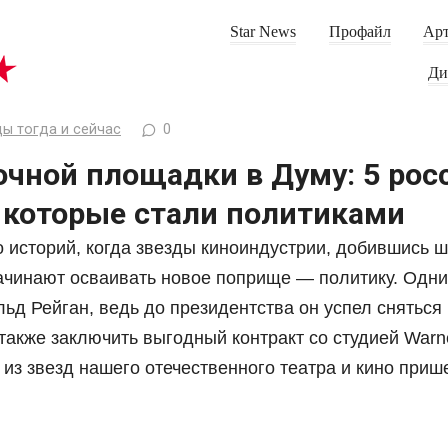
Star News
Профайл
Арт
Ди
ы тогда и сейчас
0
очной площадки в Думу: 5 рос
, которые стали политиками
о историй, когда звезды киноиндустрии, добившись 
начинают осваивать новое поприще — политику. Одни
ьд Рейган, ведь до президентства он успел сняться
также заключить выгодный контракт со студией Warne
 из звезд нашего отечественного театра и кино прише