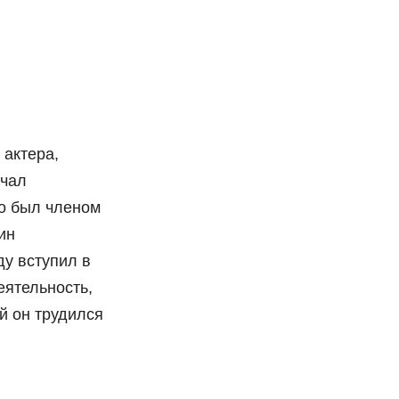
 актера,
ачал
о был членом
ин
ду вступил в
еятельность,
й он трудился