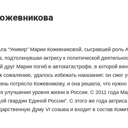
Кожевникова
ала “Универ” Марии Кожевниковой, сыгравшей роль 
, подтолкнувшая актрису к политической деятельнос
ий друг Марии погиб в автокатастрофе, в которой ви
к сожалению, удалось избежать наказания: он смог у
чень потрясло Кожевникову, и она решила, что нужно 
ля улучшения уровня жизни в России. С 2011 года М
ой гвардии Единой России”. С этого же года актрис
дарственную Думу VI созыва и входит в состав Комит