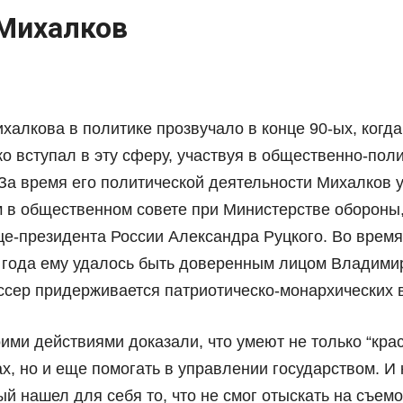
Михалков
алкова в политике прозвучало в конце 90-ых, когда
о вступал в эту сферу, участвуя в общественно-пол
За время его политической деятельности Михалков у
 в общественном совете при Министерстве обороны,
ице-президента России Александра Руцкого. Во врем
 года ему удалось быть доверенным лицом Владимир
ссер придерживается патриотическо-монархических 
ими действиями доказали, что умеют не только “крас
х, но и еще помогать в управлении государством. И к
й нашел для себя то, что не смог отыскать на съем