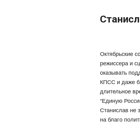
Станисл
Октябрьские со
режиссера и с
оказывать под
КПСС и даже б
длительное вре
“Единую Росси
Станислав не з
на благо полит