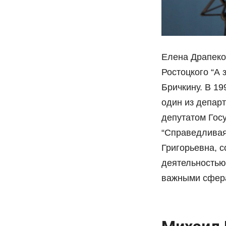
Елена Драпеко
Ростоцкого “А 
Бричкину. В 19
один из депар
депутатом Гос
“Справедливая
Григорьевна, с
деятельностью
важными сфера