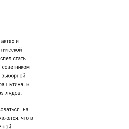
 актер и
итической
спел стать
 советником
я выборной
а Путина. В
взглядов.
оваться” на
ажется, что в
очной