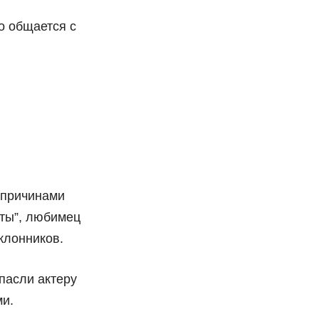
о общается с
 причинами
аты”, любимец
клонников.
пасли актеру
ми.