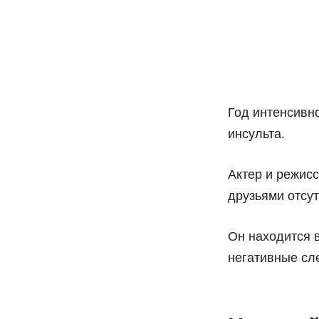
Год интенсивн
инсульта.
Актер и режисс
друзьями отсут
Он находится в
негативные сл