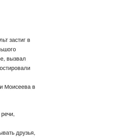
ьт застиг в
льшого
е, вызвал
ностировали
и Моисеева в
речи,
вать друзья,