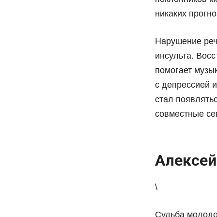
никаких прогно
Нарушение реч
инсульта. Вос
помогает музык
с депрессией и
стал появлятьс
совместные се
Алексей
\
Судьба молодо