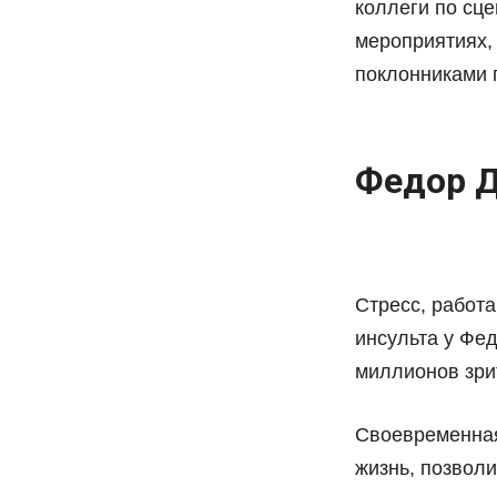
коллеги по сце
мероприятиях,
поклонниками 
Федор 
Стресс, работ
инсульта у Фе
миллионов зрит
Своевременная
жизнь, позвол