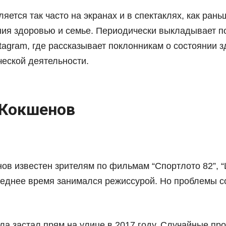
яется так часто на экранах и в спектаклях, как рань
ия здоровью и семье. Периодически выкладывает по
tagram, где рассказывает поклонникам о состоянии з
ческой деятельности.
 Кокшенов
ов известен зрителям по фильмам “Спортлото 82”, 
леднее время занимался режиссурой. Но проблемы с
ла застал прям на улице в 2017 году. Случайные пр