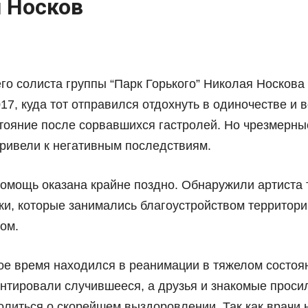
 Носков
о солиста группы “Парк Горького” Николая Носкова 
17, куда тот отправился отдохнуть в одиночестве и 
тояние после сорвавшихся гастролей. Но чрезмерны
ривели к негативным последствиям.
омощь оказана крайне поздно. Обнаружили артиста 
ки, которые занимались благоустройством территори
ом.
ое время находился в реанимации в тяжелом состоя
ентировали случившееся, а друзья и знакомые проси
олиться о скорейшем выздоровлении. Так как врачи 