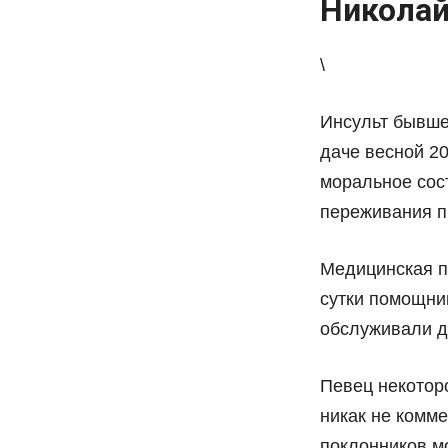
Николай
\
Инсульт бывшег
даче весной 20
моральное сос
переживания п
Медицинская п
сутки помощни
обслуживали д
Певец некотор
никак не комм
поклонников м