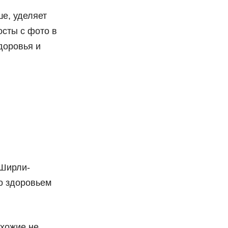
ше, уделяет
сты с фото в
доровья и
“Ширли-
о здоровьем
охожие не