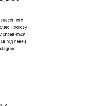
ренесенного
колаю Носкову
у справиться
019 год певец
nstagram
году