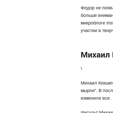
Федор не появл
больше вниман
микроблоге Ins
участии в твор
Михаил
\
Михаил Кокшен
мырли”. В пос
изменили все.
Инсульт Михаи