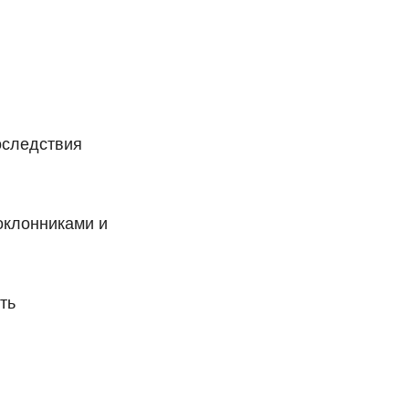
оследствия
оклонниками и
ть