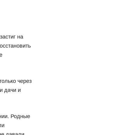
застиг на
восстановить
е
только через
и дачи и
нии. Родные
ли
не давали