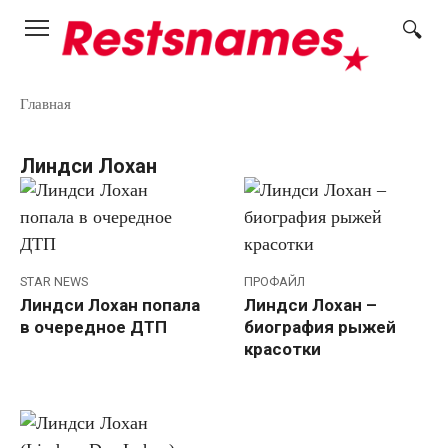
Перейти
к
контенту
Главная
Линдси Лохан
STAR NEWS
ПРОФАЙЛ
Линдси Лохан попала
Линдси Лохан –
в очередное ДТП
биография рыжей
красотки