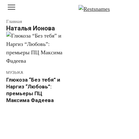
Перейти
к
контенту
Главная
Наталья Ионова
МУЗЫКА
Глюкоза “Без тебя” и
Наргиз “Любовь”:
премьеры ПЦ
Максима Фадеева