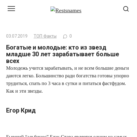
Перейти
к
контенту
03.07.2019
ТОП Факты
0
Богатые и молодые: кто из звезд
младше 30 лет зарабатывает больше
всех
Молодежь учится зарабатывать, и не всем большие деньги
даются легко. Большинство ради богатства готовы упорно
трудиться, спать по 3 часа в сутки и питаться фастфудом.
Как и эти звезды.
Егор Крид
Бывший “альбинос” Блэк Стара является одним из самых