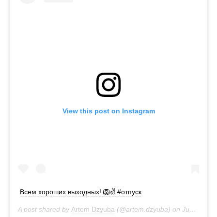
View this post on Instagram
Всем хороших выходных! 🦁✌️ #отпуск
A post shared by
Artem Dzyuba
(@artem.dzyuba) on
Jun 15, 2019 at 1:39am PDT