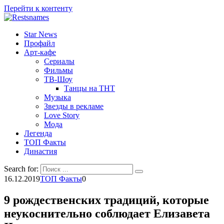
Перейти к контенту
Star News
Профайл
Арт-кафе
Сериалы
Фильмы
ТВ-Шоу
Танцы на ТНТ
Музыка
Звезды в рекламе
Love Story
Мода
Легенда
ТОП Факты
Династия
Search for:
16.12.2019
ТОП Факты
0
9 рождественских традиций, которые
неукоснительно соблюдает Елизавета