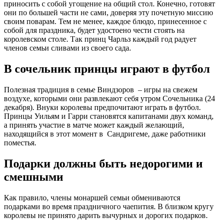
приносить с собой угощение на общий стол. Конечно, готовят
они по большей части не сами, доверяя эту почетную миссию
своим поварам. Тем не менее, каждое блюдо, принесенное с
собой для праздника, будет удостоено чести стоять на
королевском столе. Так принц Чарльз каждый год радует
членов семьи сливами из своего сада.
В сочельник принцы играют в футбол
Полезная традиция в семье Виндзоров – игры на свежем
воздухе, которыми они развлекают себя утром Сочельника (24
декабря). Внуки королевы предпочитают играть в футбол.
Принцы Уильям и Гарри становятся капитанами двух команд,
а принять участие в матче может каждый желающий,
находящийся в этот момент в Сандригеме, даже работники
поместья.
Подарки должны быть недорогими и
смешными
Как правило, члены монаршей семьи обмениваются
подарками во время праздничного чаепития. В близком кругу
королевы не принято дарить вычурных и дорогих подарков.