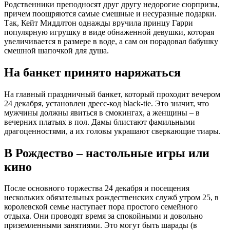
Родственники преподносят друг другу недорогие сюрпризы,
причем поощряются самые смешные и несуразные подарки.
Так, Кейт Миддлтон однажды вручила принцу Гарри
популярную игрушку в виде обнаженной девушки, которая
увеличивается в размере в воде, а сам он порадовал бабушку
смешной шапочкой для душа.
На банкет принято наряжаться
На главный праздничный банкет, который проходит вечером
24 декабря, установлен дресс-код black-tie. Это значит, что
мужчины должны явиться в смокингах, а женщины – в
вечерних платьях в пол. Дамы блистают фамильными
драгоценностями, а их головы украшают сверкающие тиары.
В Рождество – настольные игры или
кино
После основного торжества 24 декабря и посещения
нескольких обязательных рождественских служб утром 25, в
королевской семье наступает пора простого семейного
отдыха. Они проводят время за спокойными и довольно
приземленными занятиями. Это могут быть шарады (в