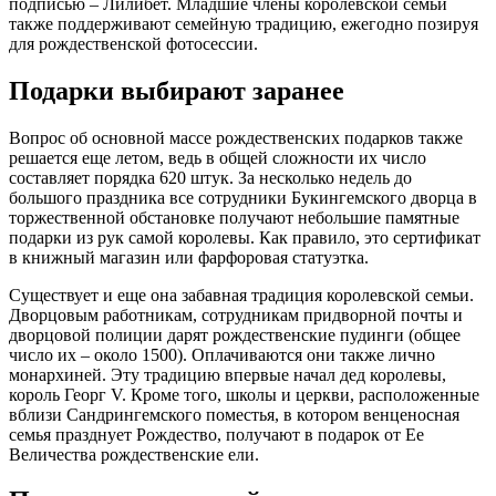
подписью – Лилибет. Младшие члены королевской семьи
также поддерживают семейную традицию, ежегодно позируя
для рождественской фотосессии.
Подарки выбирают заранее
Вопрос об основной массе рождественских подарков также
решается еще летом, ведь в общей сложности их число
составляет порядка 620 штук. За несколько недель до
большого праздника все сотрудники Букингемского дворца в
торжественной обстановке получают небольшие памятные
подарки из рук самой королевы. Как правило, это сертификат
в книжный магазин или фарфоровая статуэтка.
Существует и еще она забавная традиция королевской семьи.
Дворцовым работникам, сотрудникам придворной почты и
дворцовой полиции дарят рождественские пудинги (общее
число их – около 1500). Оплачиваются они также лично
монархиней. Эту традицию впервые начал дед королевы,
король Георг V. Кроме того, школы и церкви, расположенные
вблизи Сандрингемского поместья, в котором венценосная
семья празднует Рождество, получают в подарок от Ее
Величества рождественские ели.