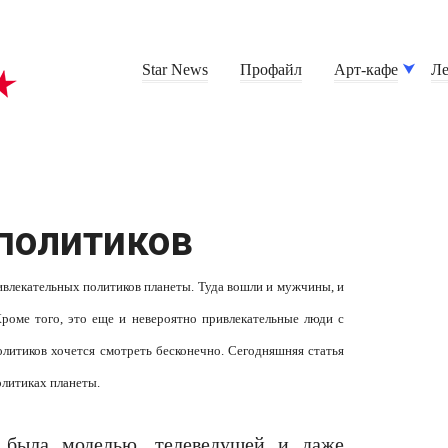
Star News
Профайл
Арт-кафе
Ле
политиков
ивлекательных политиков планеты. Туда вошли и мужчины, и
роме того, это еще и невероятно привлекательные люди с
литиков хочется смотреть бесконечно. Сегодняшняя статья
олитиках планеты.
 была моделью, телеведущей и даже