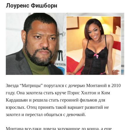
Лоуренс Фишборн
Звезда “Матрицы” поругался с дочерью Монтаной в 2010
году. Она захотела стать круче Пэрис Хилтон и Ким
Кардашьян и решила стать героиней фильмов для
взрослых. Отец принять такой вариант развитий не
захотел и перестал общаться с девочкой.
Монтана все-таки довела задуманное до конца, а еще