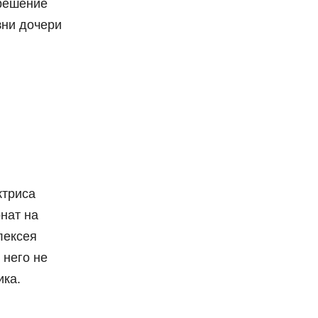
 решение
зни дочери
ктриса
нат на
лексея
 него не
ика.