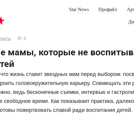
Star News
Профайл
Арт
Ди
Факты
0
е мамы, которые не воспитыв
тей
 что жизнь ставит звездных мам перед выбором: пос
троить головокружительную карьеру. Совмещать эти 
ожно, ведь бесконечные съемки, интервью и гастрол
е свободное время. Как показывает практика, далеко
готовы пожертвовать славой ради воспитания детей.