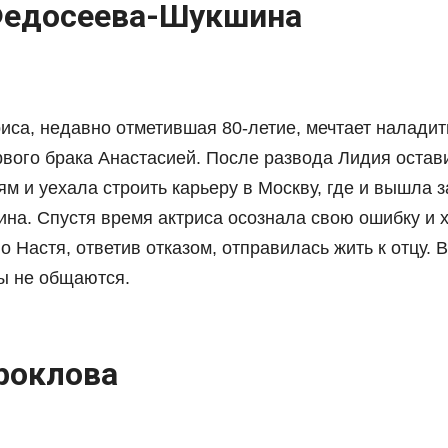
Федосеева-Шукшина
иса, недавно отметившая 80-летие, мечтает наладит
рвого брака Анастасией. После развода Лидия остав
м и уехала строить карьеру в Москву, где и вышла з
на. Спустя время актриса осознала свою ошибку и 
но Настя, ответив отказом, отправилась жить к отцу.
ы не общаются.
роклова