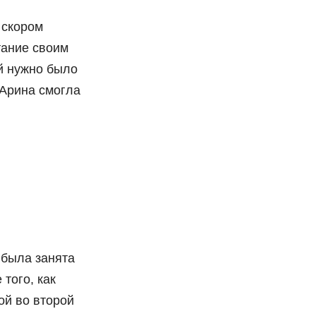
 скором
тание своим
й нужно было
 Арина смогла
 была занята
того, как
ой во второй