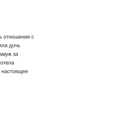
ь отношения с
ила дочь
амуж за
хотела
 В настоящее