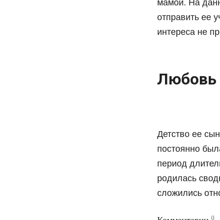
мамой. На дан
отправить ее у
интереса не пр
Любовь
Детство ее сын
постоянно была
период длитель
родилась сводн
сложились отн
0