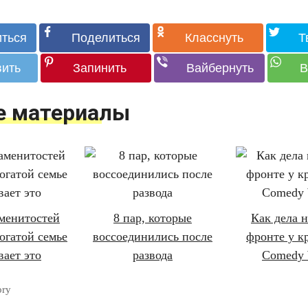
е материалы
аменитостей
8 пар, которые
Как дела 
огатой семье
воссоединились после
фронте у к
вает это
развода
Comedy
ory