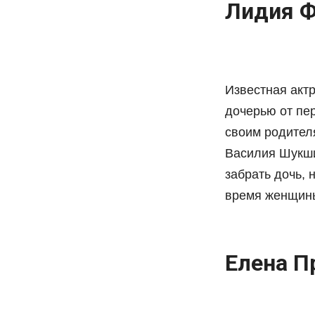
Лидия 
Известная актр
дочерью от пе
своим родителя
Василия Шукши
забрать дочь, 
время женщин
Елена П