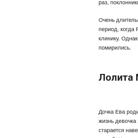
раз, поклонни
Очень длитель
период, когда
клинику. Одна
помирились.
Лолита 
Дочка Ева род
жизнь девочка
старается наве