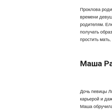
Проклова родил
времени девуш
родителям. Ел
получать обра
простить мать
Маша Ра
Дочь певицы Л
карьерой и даж
Маша обручила