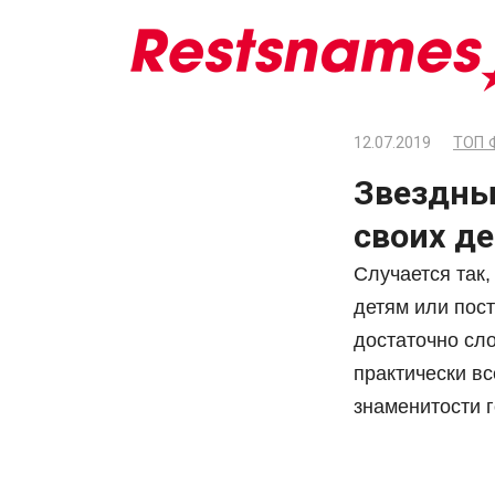
Перейти
к
контенту
12.07.2019
ТОП 
Звездны
своих де
Случается так,
детям или пос
достаточно сл
практически вс
знаменитости 