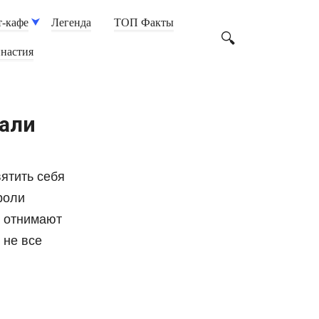
-кафе
Легенда
ТОП Факты
настия
али
вятить себя
роли
и отнимают
 не все