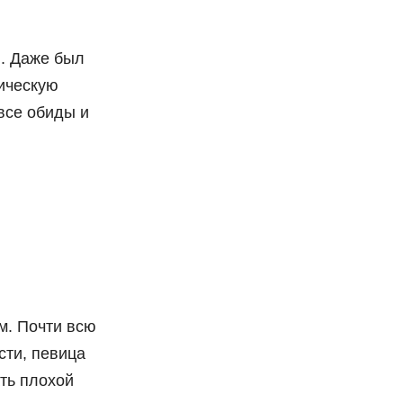
я. Даже был
ическую
все обиды и
м. Почти всю
сти, певица
ть плохой