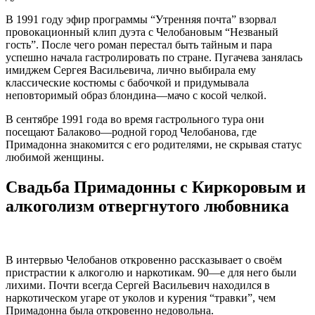
В 1991 году эфир программы “Утренняя почта” взорвал
провокационный клип дуэта с Челобановым “Незваный
гость”. После чего роман перестал быть тайным и пара
успешно начала гастролировать по стране. Пугачева занялась
имиджем Сергея Васильевича, лично выбирала ему
классические костюмы с бабочкой и придумывала
неповторимый образ блондина—мачо с косой челкой.
В сентябре 1991 года во время гастрольного тура они
посещают Балаково—родной город Челобанова, где
Примадонна знакомится с его родителями, не скрывая статус
любимой женщины.
Свадьба Примадонны с Киркоровым и
алкоголизм отвергнутого любовника
В интервью Челобанов откровенно рассказывает о своём
пристрастии к алкоголю и наркотикам. 90—е для него были
лихими. Почти всегда Сергей Васильевич находился в
наркотическом угаре от уколов и курения “травки”, чем
Примадонна была откровенно недовольна.