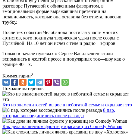
В близком кругу певицы рассказывают о телефонном
разговоре Пугачевой с обиженным фаворитом, в
эмоциональной форме выражавшим претензии на
независимость, которые она оставила без ответа, повесив
трубку.
После тех событий Челобанова постигла участь многих
артистов, кого покинула творческая удача после ссоры с
Пугачёвой. На 10 лет он исчез с теле и радио—эфиров.
Только в начале нулевых о Сергее Васильевиче стали
вспоминать в желтой прессе и популярных ток—шоу как о
кумире 90—х.
0
Комментарии
Похожие материалы
Кто из знаменитостей вырос в небогатой семье и скрывает это
8 пар,
которые воссоединились после развода
Как дела на личном фронте у красавиц из Comedy Woman