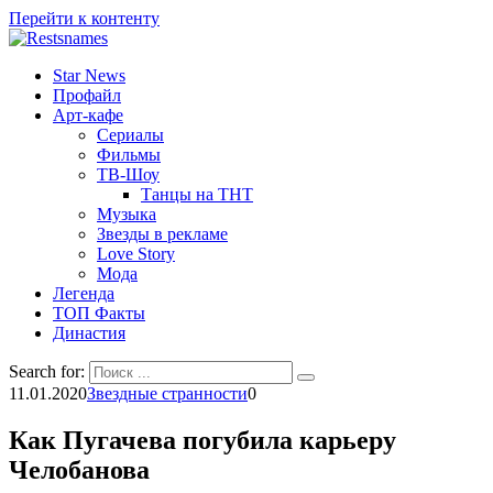
Перейти к контенту
Star News
Профайл
Арт-кафе
Сериалы
Фильмы
ТВ-Шоу
Танцы на ТНТ
Музыка
Звезды в рекламе
Love Story
Мода
Легенда
ТОП Факты
Династия
Search for:
11.01.2020
Звездные странности
0
Как Пугачева погубила карьеру
Челобанова