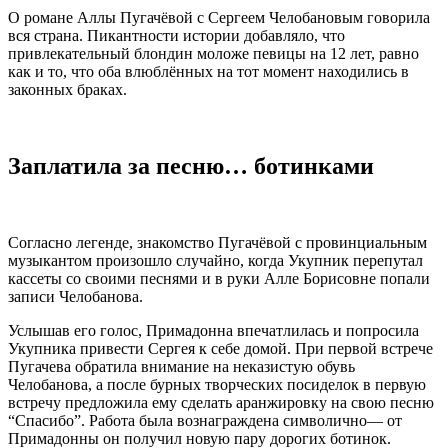
О романе Аллы Пугачёвой с Сергеем Челобановым говорила
вся страна. Пикантности истории добавляло, что
привлекательный блондин моложе певицы на 12 лет, равно
как и то, что оба влюблённых на тот момент находились в
законных браках.
Заплатила за песню… ботинками
Согласно легенде, знакомство Пугачёвой с провинциальным
музыкантом произошло случайно, когда Укупник перепутал
кассеты со своими песнями и в руки Алле Борисовне попали
записи Челобанова.
Услышав его голос, Примадонна впечатлилась и попросила
Укупника привести Сергея к себе домой. При первой встрече
Пугачева обратила внимание на неказистую обувь
Челобанова, а после бурных творческих посиделок в первую
встречу предложила ему сделать аранжировку на свою песню
“Спасибо”. Работа была вознаграждена символично— от
Примадонны он получил новую пару дорогих ботинок.