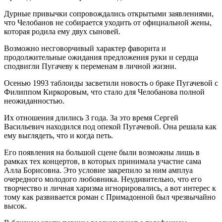
Дурные привычки сопровождались открытыми заявлениями,
что Челобанов не собирается уходить от официальной жены,
которая родила ему двух сыновей.
Возможно несговорчивый характер фаворита и
продолжительные ожидания предложения руки и сердца
сподвигли Пугачеву к переменам в личной жизни.
Осенью 1993 таблоиды засветили новость о браке Пугачевой с
Филиппом Киркоровым, что стало для Челобанова полной
неожиданностью.
Их отношения длились 3 года. За это время Сергей
Васильевич находился под опекой Пугачевой. Она решала как
ему выглядеть, что и когда петь.
Его появления на большой сцене были возможны лишь в
рамках тех концертов, в которых принимала участие сама
Алла Борисовна. Это условие закрепило за ним амплуа
очередного молодого любовника. Неудивительно, что его
творчество и личная харизма игнорировались, а вот интерес к
тому как развивается роман с Примадонной был чрезвычайно
высок.