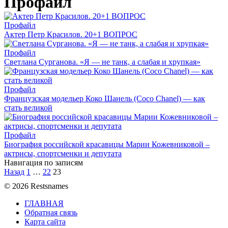
Профайл
Профайл
Актер Петр Красилов. 20+1 ВОПРОС
Профайл
Светлана Сурганова. «Я — не танк, а слабая и хрупкая»
Профайл
Французская модельер Коко Шанель (Coco Chanel) — как
стать великой
Профайл
Биография российской красавицы Марии Кожевниковой –
актрисы, спортсменки и депутата
Навигация по записям
Назад
1
…
22
23
© 2026 Restsnames
ГЛАВНАЯ
Обратная связь
Карта сайта