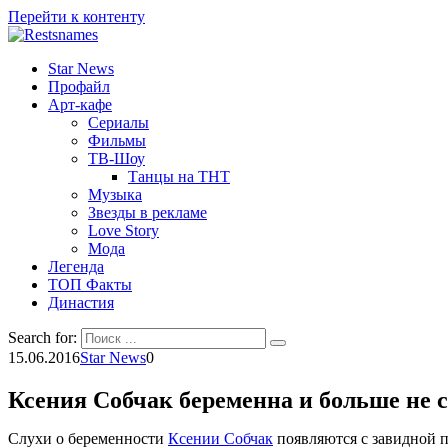
Перейти к контенту
Star News
Профайл
Арт-кафе
Сериалы
Фильмы
ТВ-Шоу
Танцы на ТНТ
Музыка
Звезды в рекламе
Love Story
Мода
Легенда
ТОП Факты
Династия
Search for:
15.06.2016
Star News
0
Ксения Собчак беременна и больше не 
Слухи о беременности
Ксении Собчак
появляются с завидной п