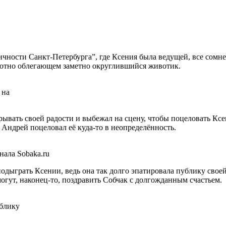
чности Санкт-Петербурга”, где Ксения была ведущей, все сомн
плотно облегающем заметно округлившийся животик.
 на
рывать своей радости и выбежал на сцену, чтобы поцеловать Кс
о Андрей поцеловал её куда-то в неопределённость.
ала Sobaka.ru
одыграть Ксении, ведь она так долго эпатировала публику свое
огут, наконец-то, поздравить Собчак с долгожданным счастьем.
ублику